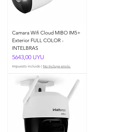
Camara Wifi Cloud MIBO IM5+
Exterior FULL COLOR -
INTELBRAS
Precio
5643,00 UYU
Impuesto incluido
|
No Incluye envío.