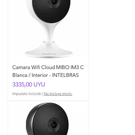
Camara Wifi Cloud MIBO IM3 C
Blanca / Interior - INTELBRAS
Precio
3335,00 UYU
Impuesto incluido
|
No Incluye envío.