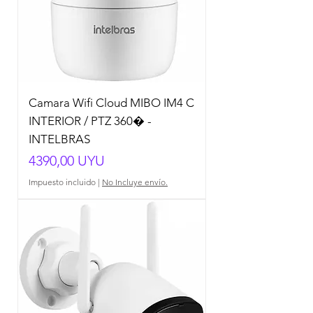
Camara Wifi Cloud MIBO IM4 C
INTERIOR / PTZ 360� -
INTELBRAS
Precio
4390,00 UYU
Impuesto incluido
|
No Incluye envío.