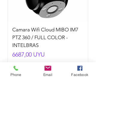
Camara Wifi Cloud MIBO IM7
PTZ 360 / FULL COLOR -
INTELBRAS
Precio
6687,00 UYU
Impuesto incluido
|
No Incluye envío.
Phone
Email
Facebook
Horario de Atención:
Lunes a Viernes
de 10:00 a 19:00hs.