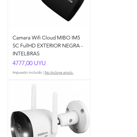
Camara Wifi Cloud MIBO IM5
SC FullHD EXTERIOR NEGRA -
INTELBRAS
Precio
4777,00 UYU
Impuesto incluido
|
No Incluye envío.