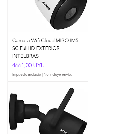
Camara Wifi Cloud MIBO IM5
SC FullHD EXTERIOR -
INTELBRAS
Precio
4661,00 UYU
Impuesto incluido
|
No Incluye envío.