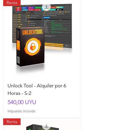
Renta
Unlock Tool - Alquiler por 6
Horas - S-2
Precio
540,00 UYU
Impuesto incluido
Renta