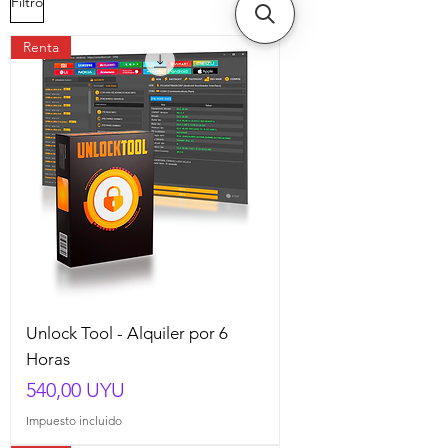
Filtro
Renta
Unlock Tool - Alquiler por 6
Horas
Precio
540,00 UYU
Impuesto incluido