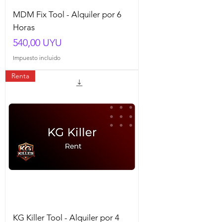
MDM Fix Tool - Alquiler por 6
Horas
Precio
540,00 UYU
Impuesto incluido
Renta
KG Killer Tool - Alquiler por 4