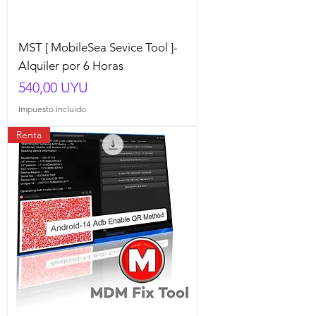
MST [ MobileSea Sevice Tool ]-
Alquiler por 6 Horas
Precio
540,00 UYU
Impuesto incluido
Renta