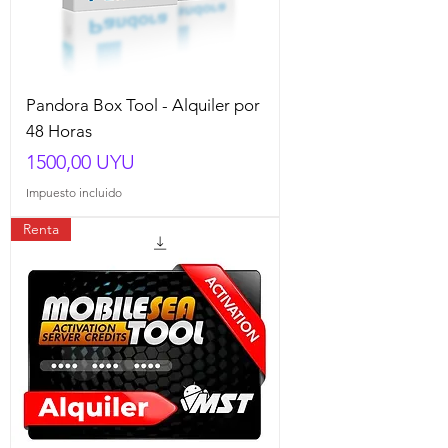
Pandora Box Tool - Alquiler por
48 Horas
Precio
1500,00 UYU
Impuesto incluido
Renta