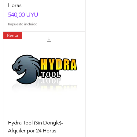
Horas
Precio
540,00 UYU
Impuesto incluido
Renta
Hydra Tool (Sin Dongle)-
Alquiler por 24 Horas