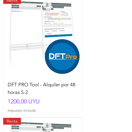
Renta
DFT PRO Tool - Alquiler por 48
horas S-2
Precio
1200,00 UYU
Impuesto incluido
Renta