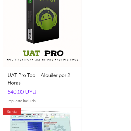
UAT Pro Tool - Alquiler por 2
Horas
Precio
540,00 UYU
Impuesto incluido
Renta