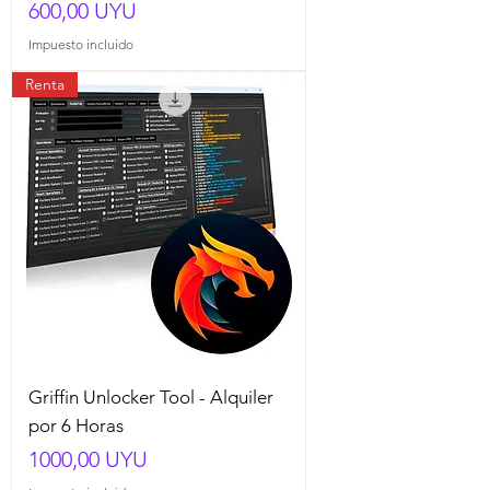
Precio
600,00 UYU
Impuesto incluido
Renta
Griffin Unlocker Tool - Alquiler
por 6 Horas
Precio
1000,00 UYU