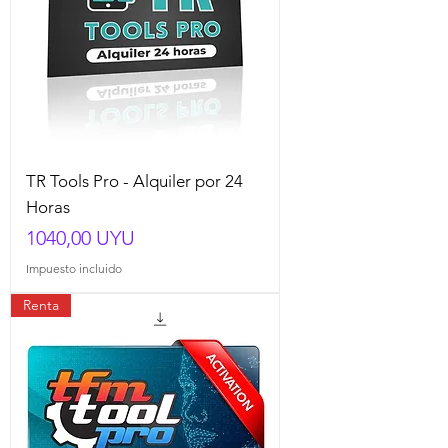
TR Tools Pro - Alquiler por 24
Horas
Precio
1040,00 UYU
Impuesto incluido
Renta