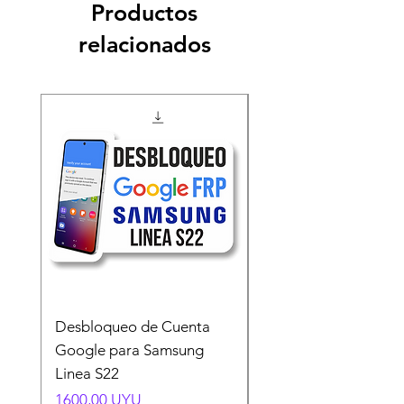
Productos
relacionados
Desbloqueo de Cuenta
Desbloqueo de Cuen
Google para Samsung
Google para Samsun
Linea S22
A54 A55 A56
Precio
Precio
1600,00 UYU
1500,00 UYU