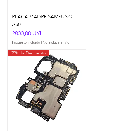
PLACA MADRE SAMSUNG
A50
Precio
2800,00 UYU
Impuesto incluido
|
No Incluye envío.
25% de Descuento