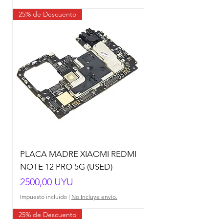
25% de Descuento
PLACA MADRE XIAOMI REDMI
NOTE 12 PRO 5G (USED)
Precio
2500,00 UYU
Impuesto incluido
|
No Incluye envío.
25% de Descuento