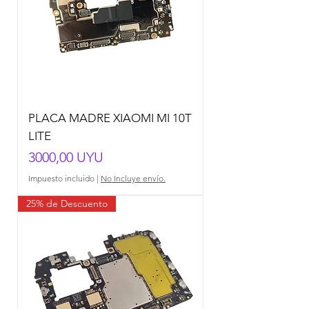
PLACA MADRE XIAOMI MI 10T
LITE
Precio
3000,00 UYU
Impuesto incluido
|
No Incluye envío.
25% de Descuento