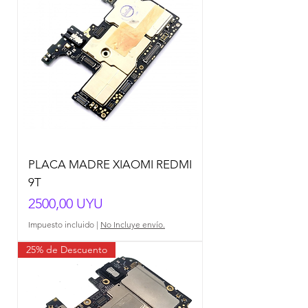
PLACA MADRE XIAOMI REDMI
9T
Precio
2500,00 UYU
Impuesto incluido
|
No Incluye envío.
25% de Descuento