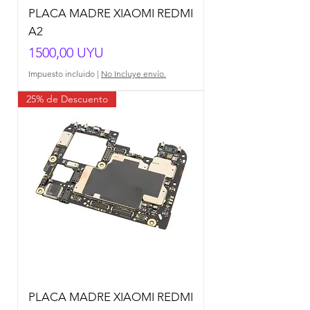
PLACA MADRE XIAOMI REDMI
A2
Precio
1500,00 UYU
Impuesto incluido
|
No Incluye envío.
25% de Descuento
PLACA MADRE XIAOMI REDMI