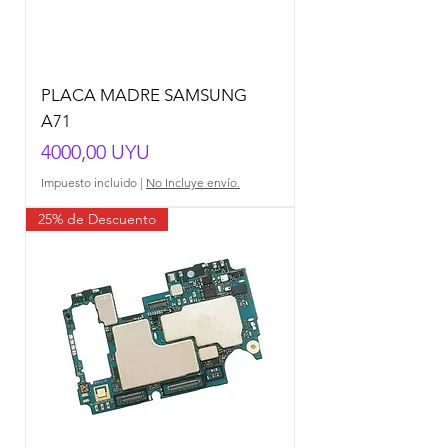
PLACA MADRE SAMSUNG
A71
Precio
4000,00 UYU
Impuesto incluido
|
No Incluye envío.
25% de Descuento