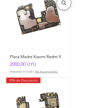
Placa Madre Xiaomi Redmi 9
Precio
2000,00 UYU
Impuesto incluido
|
No Incluye envío.
25% de Descuento