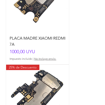
PLACA MADRE XIAOMI REDMI
7A
Precio
1000,00 UYU
Impuesto incluido
|
No Incluye envío.
25% de Descuento