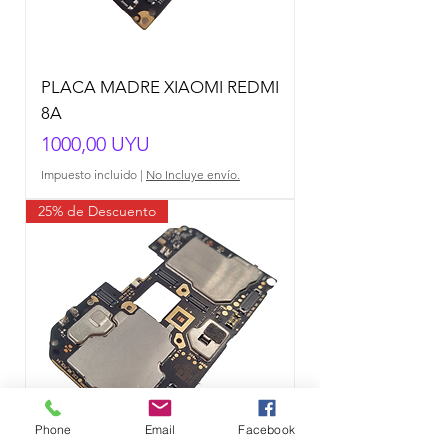
PLACA MADRE XIAOMI REDMI
8A
Precio
1000,00 UYU
Impuesto incluido
|
No Incluye envío.
25% de Descuento
Phone
Email
Facebook