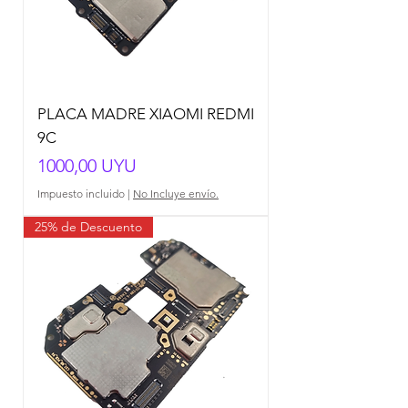
PLACA MADRE XIAOMI REDMI
9C
Precio
1000,00 UYU
Impuesto incluido
|
No Incluye envío.
25% de Descuento