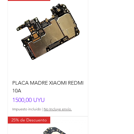
PLACA MADRE XIAOMI REDMI
10A
Precio
1500,00 UYU
Impuesto incluido
|
No Incluye envío.
25% de Descuento