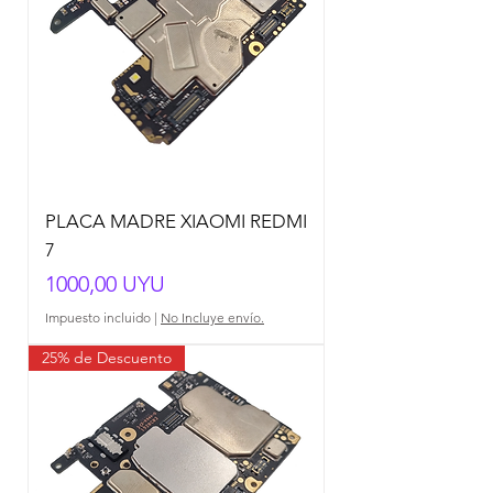
PLACA MADRE XIAOMI REDMI
7
Precio
1000,00 UYU
Impuesto incluido
|
No Incluye envío.
25% de Descuento