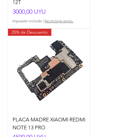
12T
Precio
3000,00 UYU
Impuesto incluido
|
No Incluye envío.
25% de Descuento
PLACA MADRE XIAOMI REDMI
NOTE 13 PRO
Precio
4500,00 UYU