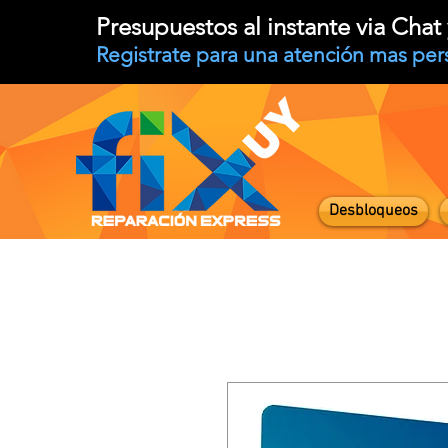
Presupuestos al instante via Cha
Registrate para una atención mas per
Desbloqueos