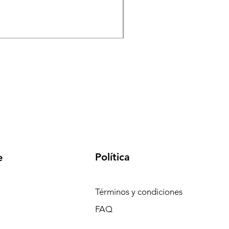
Precio
1500,00 UYU
Impuesto incluido
Política
e
Términos y condiciones
FAQ