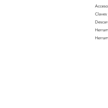
Acceso
Claves 
Descar
Herrami
Herram