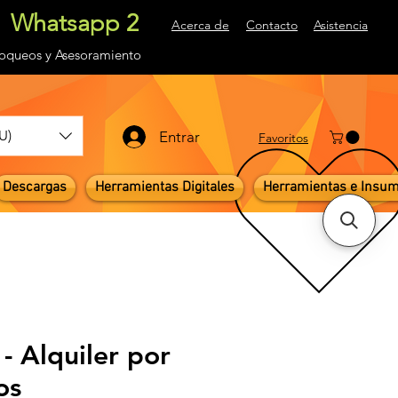
Whatsapp 2
Acerca de
Contacto
Asistencia
loqueos
y Asesoramiento
U)
Entrar
Favoritos
Descargas
Herramientas Digitales
Herramientas e Insu
- Alquiler por
os