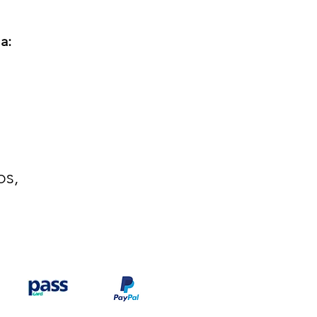
a:
os,