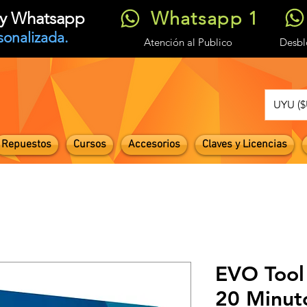
Whatsapp 1
t y Whatsapp
sonalizada.
Atención
al Publico
Desb
UYU ($
Repuestos
Cursos
Accesorios
Claves y Licencias
EVO Tool 
20 Minut