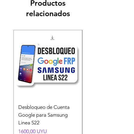
Productos
relacionados
Desbloqueo de Cuenta
Desbloqueo de Cuen
Google para Samsung
Google para Samsun
Linea S22
A54 A55 A56
Precio
Precio
1600,00 UYU
1500,00 UYU