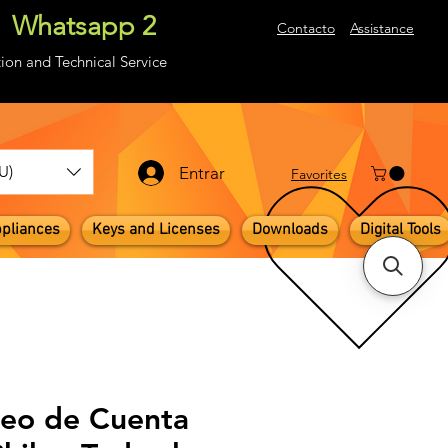
Whatsapp 2
About
Contacto
Assistance
ion and Technical Service
U)
Entrar
​Favorites
pliances
Keys and Licenses
Downloads
Digital Tools
eo de Cuenta