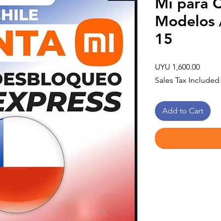
Mi para C
Modelos 
15
Price
UYU 1,600.00
Sales Tax Included
Add to Cart