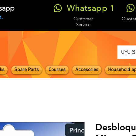
Whatsapp 1
tsapp
.
Customer
Quotat
Service
UYU ($
ks
Spare Parts
Courses
Accesories
Household ap
Desbloqu