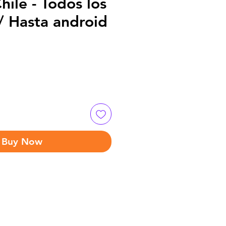
hile - Todos los
/ Hasta android
Buy Now