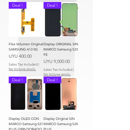
Deal !
Deal !
Flex Volumen Original
Display ORIGINAL SIN
SAMSUNG A13 5G
MARCO Samsung S23
FE
Price
UYU 400.00
Price
UYU 9,000.00
Sales Tax Included
|
No Incluye envío.
Sales Tax Included
|
No Incluye envío.
Deal !
Deal !
Display OLED CON
Display Original SIN
MARCO Samsung S21
MARCO Samsung S24
PLUS G996 DORADO
PLUS