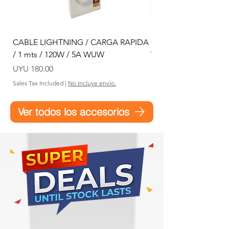
CABLE LIGHTNING / CARGA RAPIDA
CABLE Micro USB / 2.
/ 1 mts / 120W / 5A WUW
WUW
Price
Price
UYU 180.00
UYU 40.00
Sales Tax Included
|
No Incluye envío.
Sales Tax Included
Ver todos los accesorios