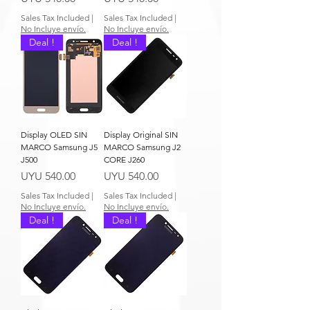
Sales Tax Included
|
Sales Tax Included
|
No Incluye envío.
No Incluye envío.
Deal !
Deal !
Display OLED SIN
Display Original SIN
MARCO Samsung J5
MARCO Samsung J2
J500
CORE J260
Price
Price
UYU 540.00
UYU 540.00
Sales Tax Included
|
Sales Tax Included
|
No Incluye envío.
No Incluye envío.
Deal !
Deal !