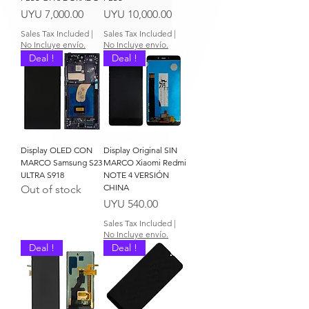
Price
Price
UYU 7,000.00
UYU 10,000.00
Sales Tax Included
|
Sales Tax Included
|
No Incluye envío.
No Incluye envío.
Deal !
Deal !
Display OLED CON
Display Original SIN
MARCO Samsung S23
MARCO Xiaomi Redmi
ULTRA S918
NOTE 4 VERSIÓN
CHINA
Out of stock
Price
UYU 540.00
Sales Tax Included
|
No Incluye envío.
Deal !
Deal !