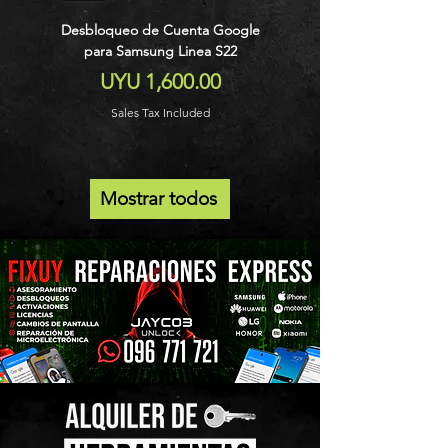
Desbloqueo de Cuenta Google
Desbloqueo de Cuenta 
para Samsung Linea S22
para Samsung A54 A55
Price
UYU 1,600.00
Sales Tax Included
Mostrar todos