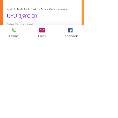
Android Multi Tool - 1 Año - Activación instantánea
Price
UYU 3,900.00
Sales Tax Included
Phone
Email
Facebook