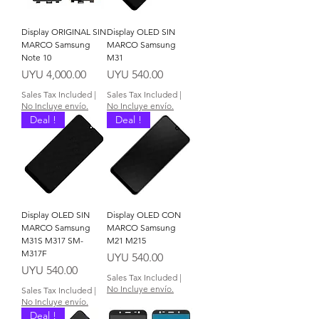
Display ORIGINAL SIN
Display OLED SIN
MARCO Samsung
MARCO Samsung
Note 10
M31
Price
Price
UYU 4,000.00
UYU 540.00
Sales Tax Included
|
Sales Tax Included
|
No Incluye envío.
No Incluye envío.
Deal !
Deal !
Display OLED SIN
Display OLED CON
MARCO Samsung
MARCO Samsung
M31S M317 SM-
M21 M215
M317F
Price
UYU 540.00
Price
UYU 540.00
Sales Tax Included
|
No Incluye envío.
Sales Tax Included
|
No Incluye envío.
Deal !