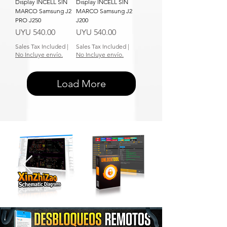
Display INCELL SIN
Display INCELL SIN
MARCO Samsung J2
MARCO Samsung J2
PRO J250
J200
Price
Price
UYU 540.00
UYU 540.00
Sales Tax Included
|
Sales Tax Included
|
No Incluye envío.
No Incluye envío.
Load More