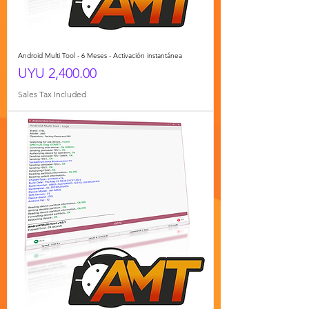
Android Multi Tool - 6 Meses - Activación instantánea
Price
UYU 2,400.00
Sales Tax Included