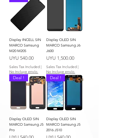
Display INCELL SIN
Display OLED SIN
MARCO Samsung
MARCO Samsung J6
M20 M205
J600
Price
Price
UYU 540.00
UYU 1,500.00
Sales Tax Included
|
Sales Tax Included
|
No Incluye envío.
No Incluye envío.
Deal !
Deal !
Display OLED SIN
Display OLED SIN
MARCO Samsung J5
MARCO Samsung J5
Pro
2016 J510
Price
Price
UYU 540.00
UYU 540.00