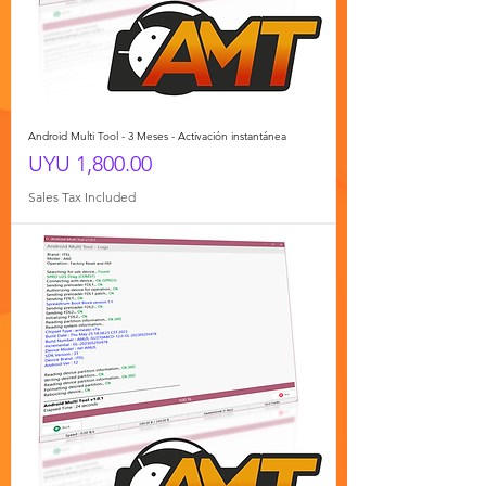
Android Multi Tool - 3 Meses - Activación instantánea
Price
UYU 1,800.00
Sales Tax Included