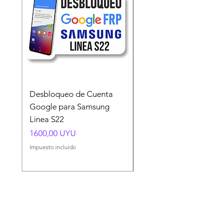
Desbloqueo de Cuenta
Desbloqueo de Cuen
Google para Samsung
Google para Samsun
Linea S22
A54 A55 A56
Precio
Precio
1600,00 UYU
1500,00 UYU
Impuesto incluido
Impuesto incluido