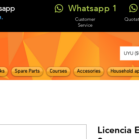
Whatsapp 1
tsapp
.
Customer
Quotat
Service
UYU ($
ks
Spare Parts
Courses
Accesories
Household ap
Licencia 