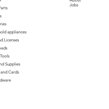
About
Jobs
arts
s
ries
old appliances
d Licenses
oads
 Tools
nd Supplies
and Cards
dware