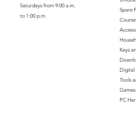
Saturdays from 9:00 a.m.
Spare P
to 1:00 p.m.
Course
Acceso
Househ
Keys an
Downl
Digital
Tools a
Games 
PC Har