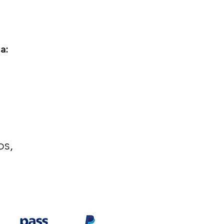
a:
os,