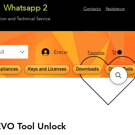
Whatsapp 2
About
Contacto
Assistance
ion and Technical Service
U)
Entrar
​Favorites
pliances
Keys and Licenses
Downloads
Digital Tools
EVO Tool Unlock