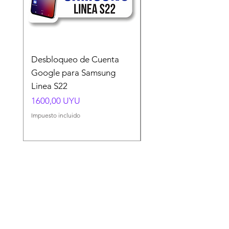
Desbloqueo de Cuenta
Desbloqueo de Cuen
Google para Samsung
Google para Samsun
Linea S22
A54 A55 A56
Precio
Precio
1600,00 UYU
1500,00 UYU
Impuesto incluido
Impuesto incluido