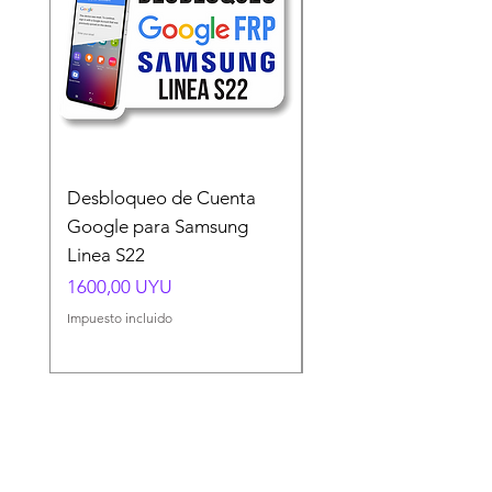
Desbloqueo de Cuenta
Desbloqueo de Cuen
Google para Samsung
Google para Samsun
Linea S22
A54 A55 A56
Precio
Precio
1600,00 UYU
1500,00 UYU
Impuesto incluido
Impuesto incluido