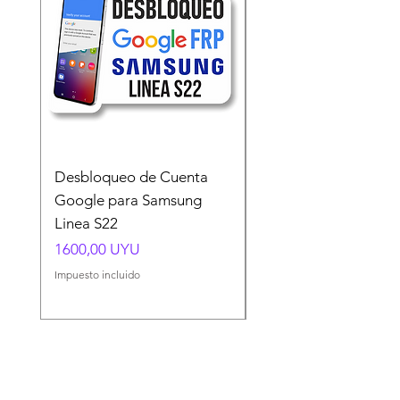
Desbloqueo de Cuenta
Desbloqueo de Cuen
Google para Samsung
Google para Samsun
Linea S22
A54 A55 A56
Precio
Precio
1600,00 UYU
1500,00 UYU
Impuesto incluido
Impuesto incluido