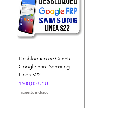
Desbloqueo de Cuenta
Desbloqueo de Cuen
Google para Samsung
Google para Samsun
Linea S22
A54 A55 A56
Precio
Precio
1600,00 UYU
1500,00 UYU
Impuesto incluido
Impuesto incluido