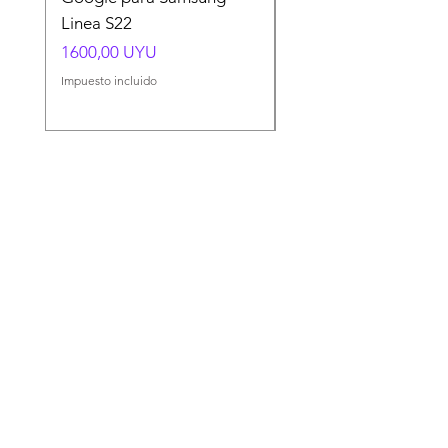
Linea S22
A54 A55 A56
Precio
Precio
1600,00 UYU
1500,00 UYU
Impuesto incluido
Impuesto incluido