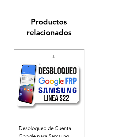
Productos
relacionados
Desbloqueo de Cuenta
Desbloqueo de Cuen
Google para Samsung
Google para Samsun