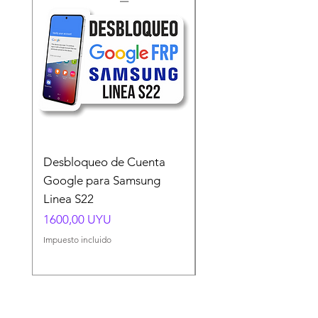
Desbloqueo de Cuenta
Desbloqueo de Cuen
Google para Samsung
Google para Samsun
Linea S22
A54 A55 A56
Precio
Precio
1600,00 UYU
1500,00 UYU
Impuesto incluido
Impuesto incluido