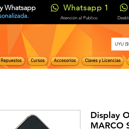
Whatsapp 1
t y Whatsapp
sonalizada.
Atención
al Publico
Desb
UYU ($
Repuestos
Cursos
Accesorios
Claves y Licencias
Display 
MARCO S