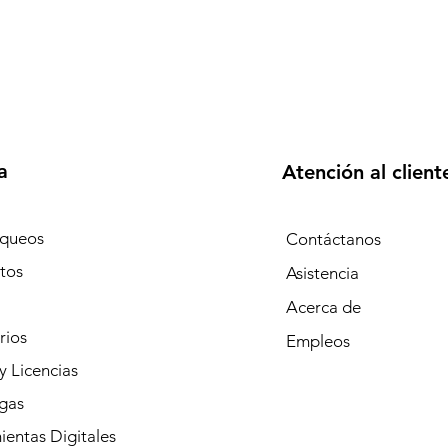
a
Atención al client
queos
Contáctanos
tos
Asistencia
Acerca de
rios
Empleos
y Licencias
gas
entas Digitales