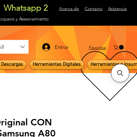
Whatsapp 2
Acerca de
Contacto
Asistencia
loqueos
y Asesoramiento
U)
Entrar
Favoritos
Descargas
Herramientas Digitales
Herramientas e Insu
Original CON
amsung A80