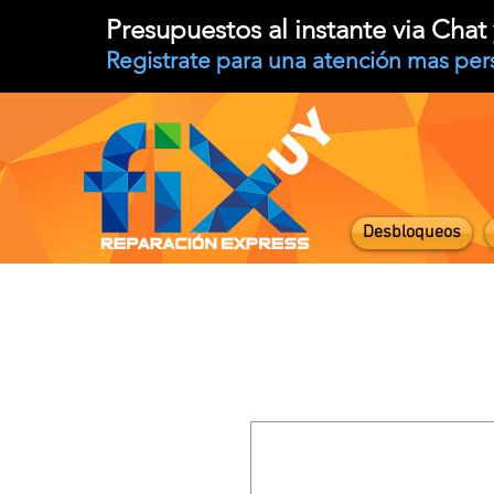
Presupuestos al instante via Cha
Registrate para una atención mas per
Desbloqueos