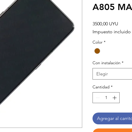
A805 M
Precio
3500,00 UYU
Impuesto incluido
Color
*
Con instalación
*
Elegir
Cantidad
*
Agregar al carrit