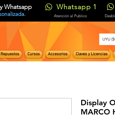
Whatsapp 1
t y Whatsapp
sonalizada.
Atención
al Publico
Desb
UYU ($
Repuestos
Cursos
Accesorios
Claves y Licencias
Display O
MARCO H