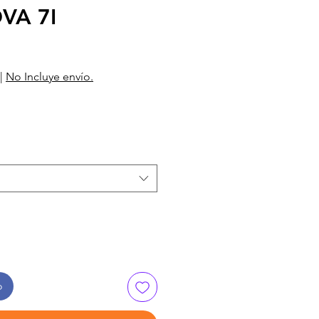
OVA 7I
|
No Incluye envío.
o