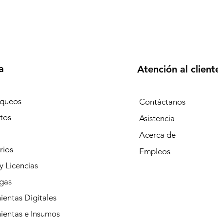
a
Atención al client
queos
Contáctanos
tos
Asistencia
Acerca de
rios
Empleos
y Licencias
gas
entas Digitales
ientas e Insumos