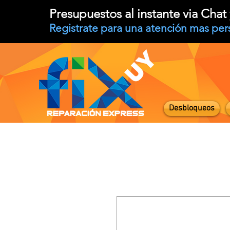
Presupuestos al instante via Cha
Registrate para una atención mas per
Desbloqueos