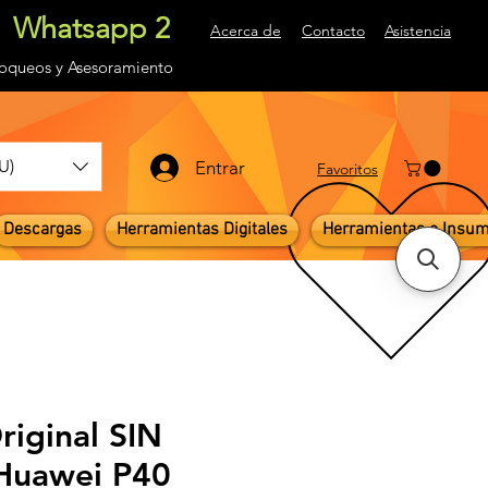
Whatsapp 2
Acerca de
Contacto
Asistencia
loqueos
y Asesoramiento
U)
Entrar
Favoritos
Descargas
Herramientas Digitales
Herramientas e Insu
riginal SIN
uawei P40