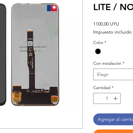
LITE / N
Precio
1100,00 UYU
Impuesto incluido
Color
*
Con instalación
*
Elegir
Cantidad
*
Agregar al carrit