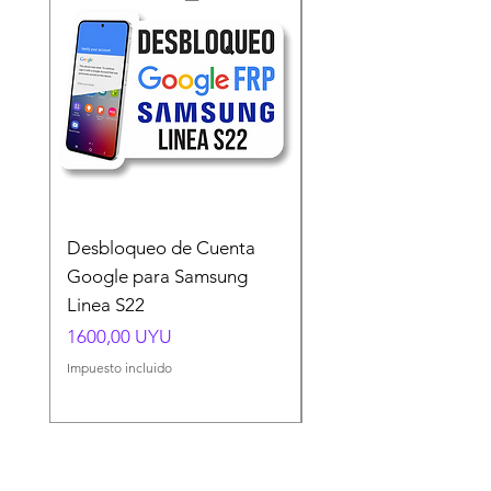
Desbloqueo de Cuenta
Desbloqueo de Cuen
Google para Samsung
Google para Samsun
Linea S22
A54 A55 A56
Precio
Precio
1600,00 UYU
1500,00 UYU
Impuesto incluido
Impuesto incluido