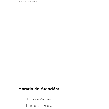
Impuesto incluido
Impuesto incluido
Horario de Atención:
Lunes a Viernes
de 10:00 a 19:00hs.