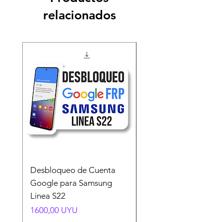
relacionados
Desbloqueo de Cuenta
Desbloqueo de Cuen
Google para Samsung
Google para Samsun
Linea S22
A54 A55 A56
Precio
Precio
1600,00 UYU
1500,00 UYU