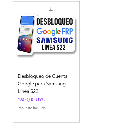
Desbloqueo de Cuenta
Desbloqueo de Cuen
Google para Samsung
Google para Samsun
Linea S22
A54 A55 A56
Precio
Precio
1600,00 UYU
1500,00 UYU
Impuesto incluido
Impuesto incluido