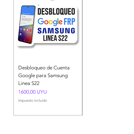
Desbloqueo de Cuenta
Desbloqueo de Cuen
Google para Samsung
Google para Samsun
Linea S22
A54 A55 A56
Precio
Precio
1600,00 UYU
1500,00 UYU
Impuesto incluido
Impuesto incluido