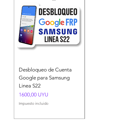
Desbloqueo de Cuenta
Desbloqueo de Cuen
Google para Samsung
Google para Samsun
Linea S22
A54 A55 A56
Precio
Precio
1600,00 UYU
1500,00 UYU
Impuesto incluido
Impuesto incluido