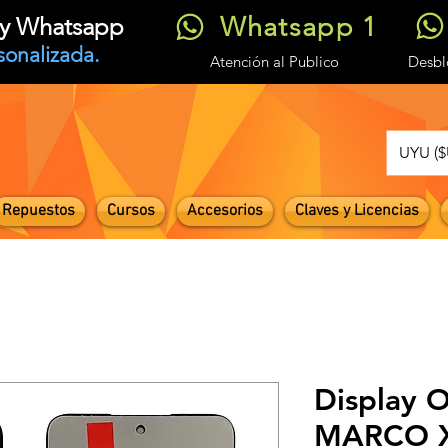
Whatsapp 1
t y Whatsapp
sonalizada.
Atención
al Publico
Desb
UYU ($
Repuestos
Cursos
Accesorios
Claves y Licencias
Display O
MARCO X