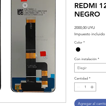
REDMI 12
NEGRO
Precio
2000,00 UYU
Impuesto incluido
Color
*
Con instalación
*
Elegir
Cantidad
*
Agregar al carrit