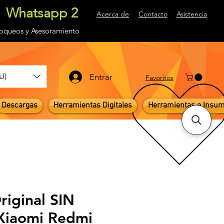
Whatsapp 2
Acerca de
Contacto
Asistencia
loqueos
y Asesoramiento
U)
Entrar
Favoritos
Descargas
Herramientas Digitales
Herramientas e Insu
riginal SIN
iaomi Redmi