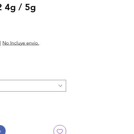
 4g / 5g
|
No Incluye envío.
o