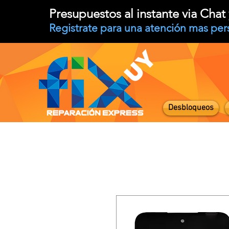
Presupuestos al instante via Cha
Registrate para una atención mas per
Desbloqueos