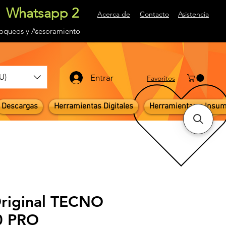
Whatsapp 2
Acerca de
Contacto
Asistencia
loqueos
y Asesoramiento
U)
Entrar
Favoritos
Descargas
Herramientas Digitales
Herramientas e Insu
Original TECNO
0 PRO