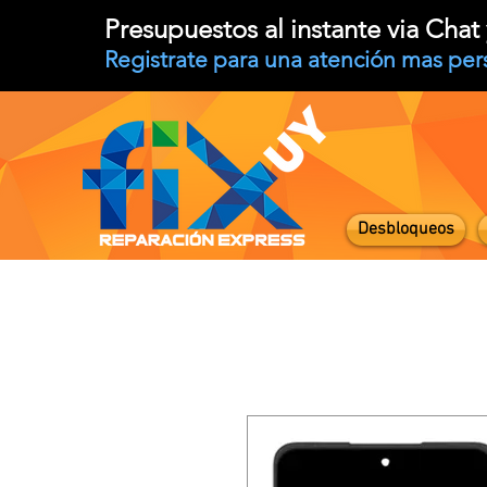
Presupuestos al instante via Cha
Registrate para una atención mas per
Desbloqueos