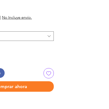
|
No Incluye envío.
o
mprar ahora