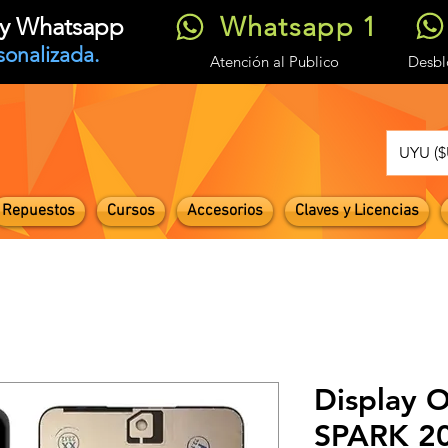
Whatsapp 1
t y Whatsapp
sonalizada.
Atención
al Publico
Desb
UYU ($
Repuestos
Cursos
Accesorios
Claves y Licencias
Display 
SPARK 2