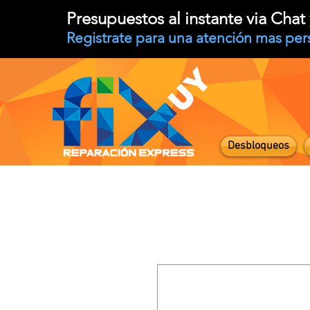
Presupuestos al instante via Cha
Registrate para una atención mas per
Desbloqueos