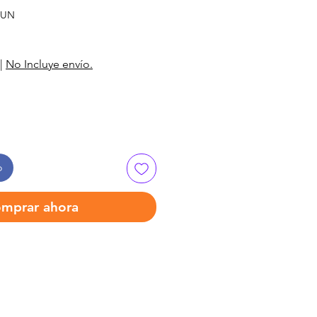
-UN
|
No Incluye envío.
o
mprar ahora