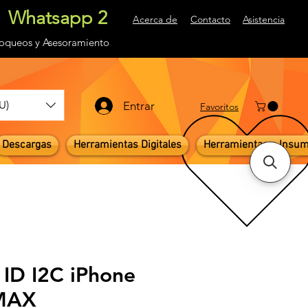
Whatsapp 2
Acerca de
Contacto
Asistencia
loqueos
y Asesoramiento
U)
Entrar
Favoritos
Descargas
Herramientas Digitales
Herramientas e Insu
 ID I2C iPhone
MAX