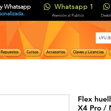
Whatsapp 1
t y Whatsapp
sonalizada.
Atención
al Publico
Desb
UYU ($
Repuestos
Cursos
Accesorios
Claves y Licencias
Flex huel
X4 Pro /