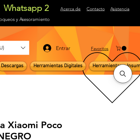
Whatsapp 2
Acerca de
Contacto
Asistencia
loqueos
y Asesoramiento
U)
Entrar
Favoritos
Descargas
Herramientas Digitales
Herramientas e Insu
la Xiaomi Poco
 NEGRO