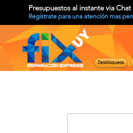
Presupuestos al instante via Cha
Registrate para una atención mas per
Desbloqueos