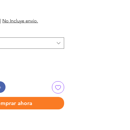
|
No Incluye envío.
o
mprar ahora