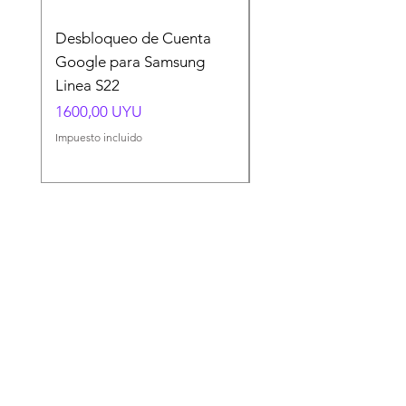
Desbloqueo de Cuenta
Desbloqueo de Cuen
Google para Samsung
Google para Samsun
Linea S22
A54 A55 A56
Precio
Precio
1600,00 UYU
1500,00 UYU
Impuesto incluido
Impuesto incluido