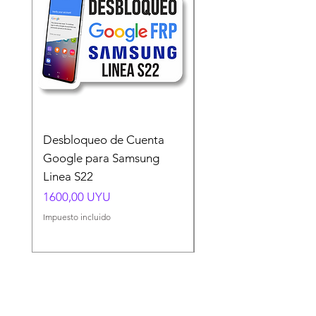
Desbloqueo de Cuenta
Desbloqueo de Cuen
Google para Samsung
Google para Samsun
Linea S22
A54 A55 A56
Precio
Precio
1600,00 UYU
1500,00 UYU
Impuesto incluido
Impuesto incluido