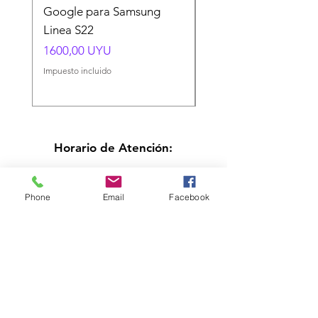
Google para Samsung
Google para Samsun
Linea S22
A54 A55 A56
Precio
Precio
1600,00 UYU
1500,00 UYU
Impuesto incluido
Impuesto incluido
Horario de Atención:
Lunes a Viernes
Phone
Email
Facebook
de 10:00 a 19:00hs.