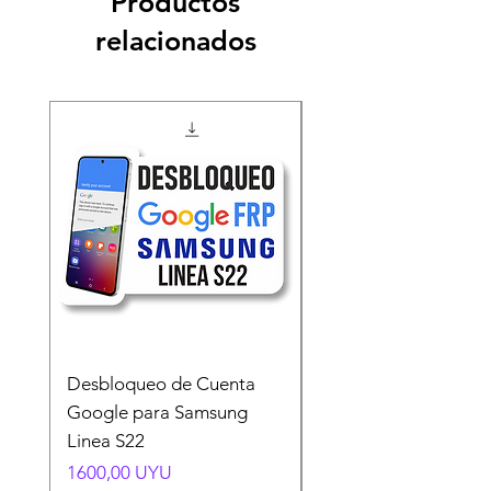
Productos
relacionados
Desbloqueo de Cuenta
Desbloqueo de Cuen
Google para Samsung
Google para Samsun
Linea S22
A54 A55 A56
Precio
Precio
1600,00 UYU
1500,00 UYU