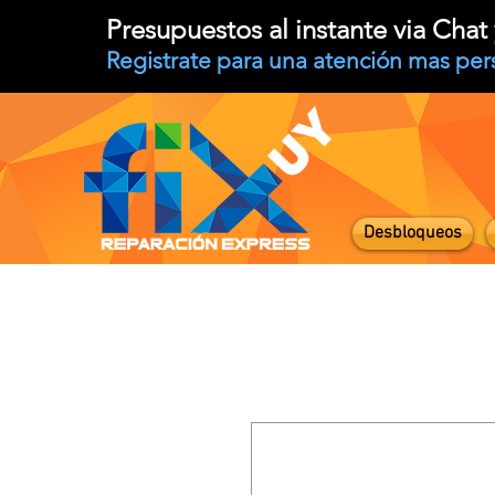
Presupuestos al instante via Cha
Registrate para una atención mas per
Desbloqueos