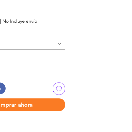
|
No Incluye envío.
o
mprar ahora