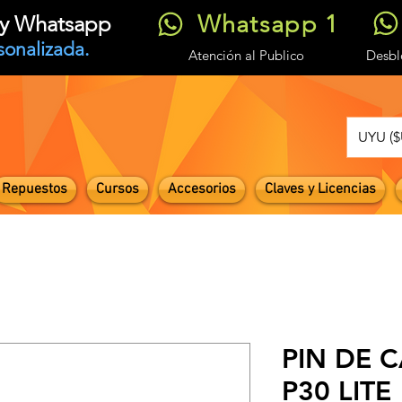
Whatsapp 1
t y Whatsapp
sonalizada.
Atención
al Publico
Desb
UYU ($
Repuestos
Cursos
Accesorios
Claves y Licencias
PIN DE 
P30 LITE