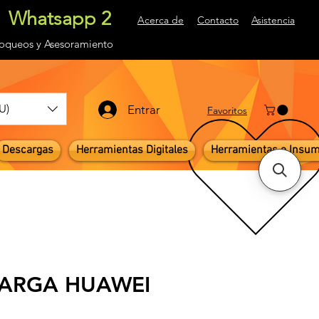
Whatsapp 2
Acerca de
Contacto
Asistencia
loqueos
y Asesoramiento
U)
Entrar
Favoritos
Descargas
Herramientas Digitales
Herramientas e Insu
CARGA HUAWEI