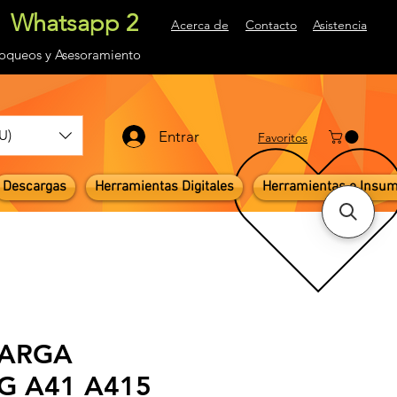
Whatsapp 2
Acerca de
Contacto
Asistencia
loqueos
y Asesoramiento
U)
Entrar
Favoritos
Descargas
Herramientas Digitales
Herramientas e Insu
CARGA
 A41 A415