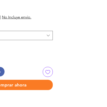
|
No Incluye envío.
o
mprar ahora