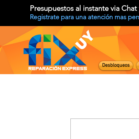
Presupuestos al instante via Cha
Registrate para una atención mas per
Desbloqueos