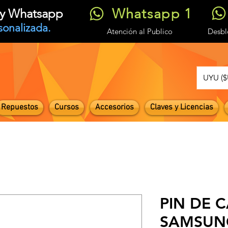
Whatsapp 1
t y Whatsapp
sonalizada.
Atención
al Publico
Desb
UYU ($
Repuestos
Cursos
Accesorios
Claves y Licencias
PIN DE 
SAMSUNG