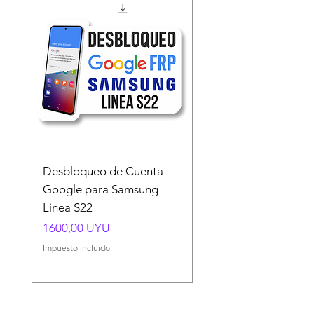
Desbloqueo de Cuenta
Desbloqueo de Cuen
Google para Samsung
Google para Samsun
Linea S22
A54 A55 A56
Precio
Precio
1600,00 UYU
1500,00 UYU
Impuesto incluido
Impuesto incluido