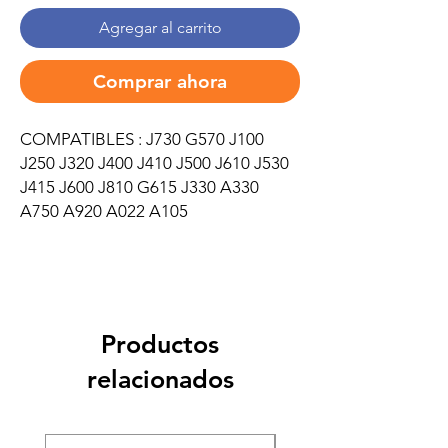
Agregar al carrito
Comprar ahora
COMPATIBLES : J730 G570 J100
J250 J320 J400 J410 J500 J610 J530
J415 J600 J810 G615 J330 A330
A750 A920 A022 A105
Productos
relacionados