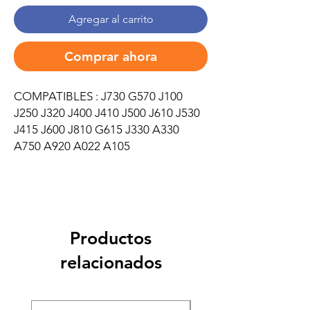
Agregar al carrito
Comprar ahora
COMPATIBLES : J730 G570 J100
J250 J320 J400 J410 J500 J610 J530
J415 J600 J810 G615 J330 A330
A750 A920 A022 A105
Productos
relacionados