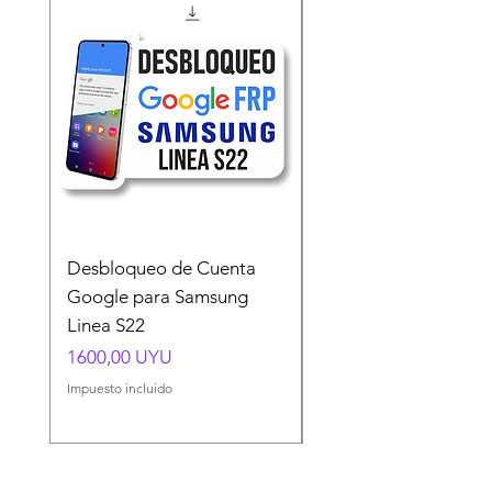
Desbloqueo de Cuenta
Desbloqueo de Cuen
Google para Samsung
Google para Samsun
Linea S22
A54 A55 A56
Precio
Precio
1600,00 UYU
1500,00 UYU
Impuesto incluido
Impuesto incluido