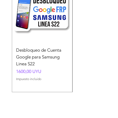
Desbloqueo de Cuenta
Desbloqueo de Cuen
Google para Samsung
Google para Samsun
Linea S22
A54 A55 A56
Precio
Precio
1600,00 UYU
1500,00 UYU
Impuesto incluido
Impuesto incluido