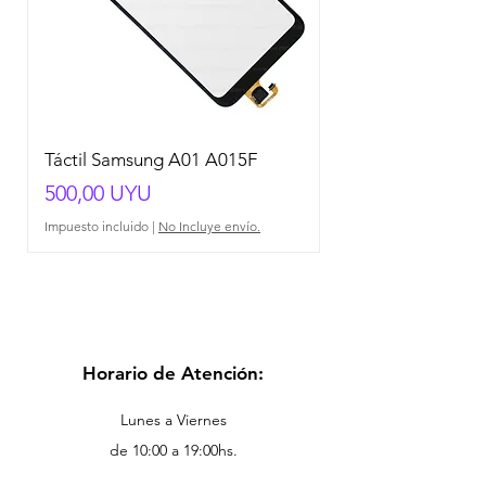
Táctil Samsung A01 A015F
Precio
500,00 UYU
Impuesto incluido
|
No Incluye envío.
Horario de Atención:
Lunes a Viernes
de 10:00 a 19:00hs.