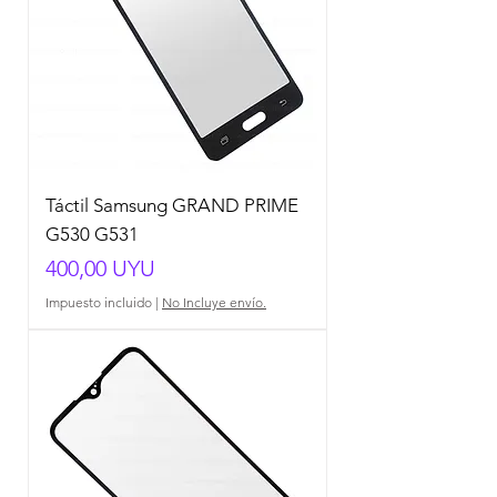
Táctil Samsung GRAND PRIME
G530 G531
Precio
400,00 UYU
Impuesto incluido
|
No Incluye envío.