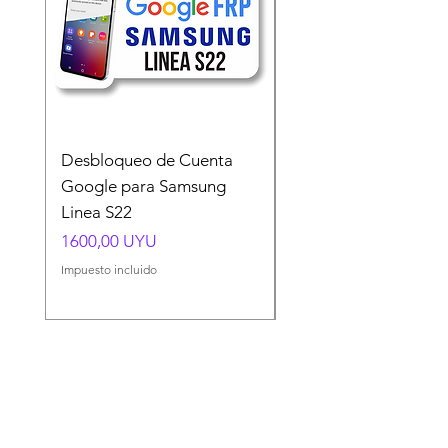
Desbloqueo de Cuenta
Desbloqueo de Cuen
Google para Samsung
Google para Samsun
Linea S22
A54 A55 A56
Precio
Precio
1600,00 UYU
1500,00 UYU
Impuesto incluido
Impuesto incluido