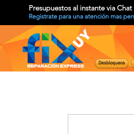
Presupuestos al instante via Cha
Registrate para una atención mas per
Desbloqueos