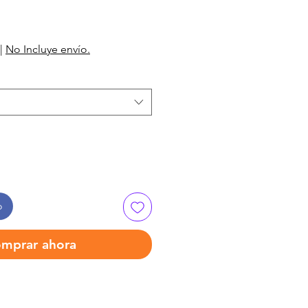
|
No Incluye envío.
o
mprar ahora