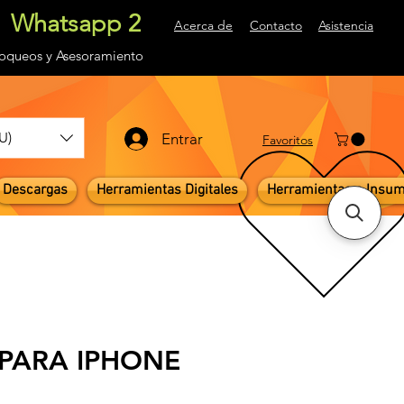
Whatsapp 2
Acerca de
Contacto
Asistencia
loqueos
y Asesoramiento
U)
Entrar
Favoritos
Descargas
Herramientas Digitales
Herramientas e Insu
 PARA IPHONE