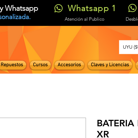
Whatsapp 1
t y Whatsapp
sonalizada.
Atención
al Publico
Desb
UYU ($
Repuestos
Cursos
Accesorios
Claves y Licencias
BATERIA
XR