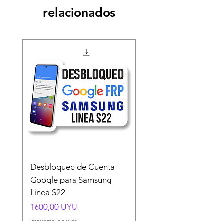
relacionados
Desbloqueo de Cuenta
Desbloqueo de Cuen
Google para Samsung
Google para Samsun
Linea S22
A54 A55 A56
Precio
Precio
1600,00 UYU
1500,00 UYU
Impuesto incluido
Impuesto incluido