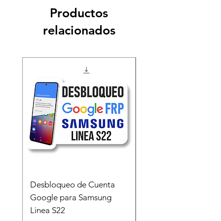
Productos
relacionados
Desbloqueo de Cuenta
Desbloqueo de Cuen
Google para Samsung
Google para Samsun
Linea S22
A54 A55 A56