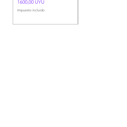
Precio
Precio
1600,00 UYU
1500,00 UYU
Impuesto incluido
Impuesto incluido