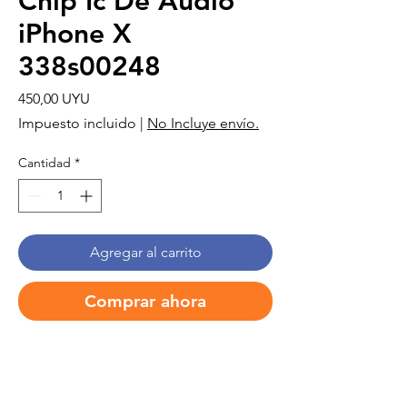
Chip Ic De Audio
iPhone X
338s00248
Precio
450,00 UYU
Impuesto incluido
|
No Incluye envío.
Cantidad
*
Agregar al carrito
Comprar ahora