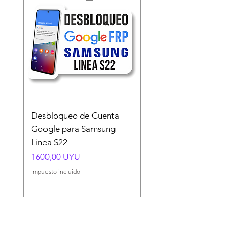
Desbloqueo de Cuenta
Desbloqueo de Cuen
Google para Samsung
Google para Samsun
Linea S22
A54 A55 A56
Precio
Precio
1600,00 UYU
1500,00 UYU
Impuesto incluido
Impuesto incluido