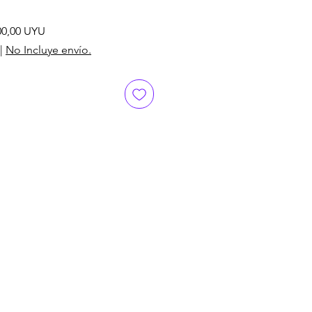
cio
Precio
00,00 UYU
de
|
No Incluye envío.
oferta