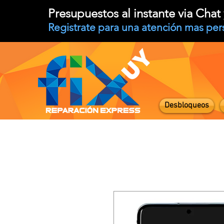
Presupuestos al instante via Cha
Registrate para una atención mas per
Desbloqueos