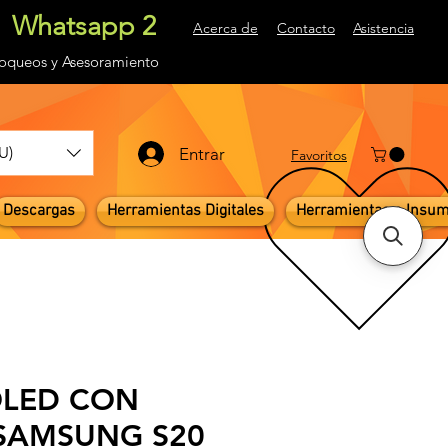
Whatsapp 2
Acerca de
Contacto
Asistencia
loqueos
y Asesoramiento
U)
Entrar
Favoritos
Descargas
Herramientas Digitales
Herramientas e Insu
 OLED CON
SAMSUNG S20