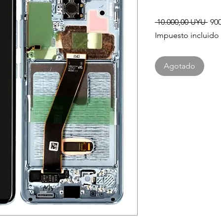
Pre
 10.000,00 UYU 
90
Impuesto incluido
Agotado