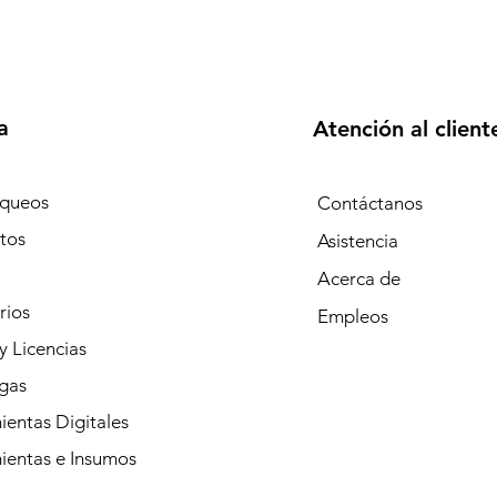
a
Atención al client
queos
Contáctanos
tos
Asistencia
Acerca de
rios
Empleos
y Licencias
gas
entas Digitales
ientas e Insumos