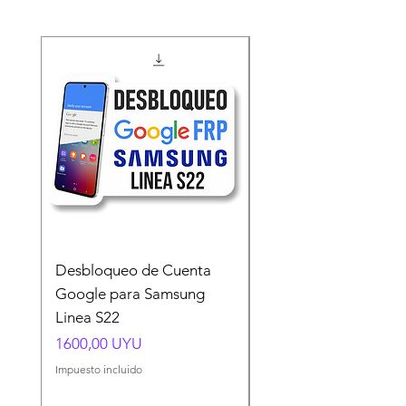
Desbloqueo de Cuenta
Desbloqueo de Cuen
Google para Samsung
Google para Samsun
Linea S22
A54 A55 A56
Precio
Precio
1600,00 UYU
1500,00 UYU
Impuesto incluido
Impuesto incluido