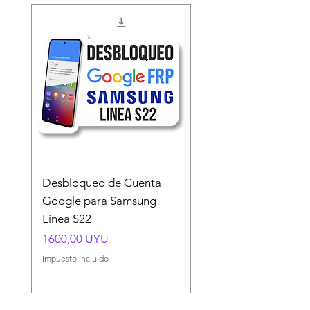
Desbloqueo de Cuenta
Desbloqueo de Cuen
Google para Samsung
Google para Samsun
Linea S22
A54 A55 A56
Precio
Precio
1600,00 UYU
1500,00 UYU
Impuesto incluido
Impuesto incluido