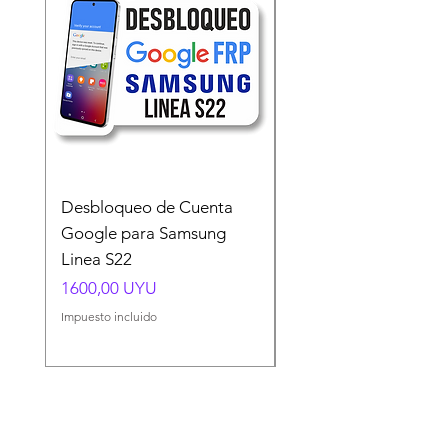
Desbloqueo de Cuenta
Desbloqueo de Cuen
Google para Samsung
Google para Samsun
Linea S22
A54 A55 A56
Precio
Precio
1600,00 UYU
1500,00 UYU
Impuesto incluido
Impuesto incluido