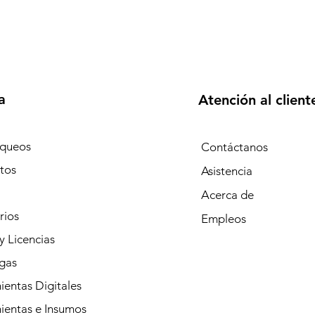
a
Atención al client
queos
Contáctanos
tos
Asistencia
Acerca de
rios
Empleos
y Licencias
gas
entas Digitales
ientas e Insumos