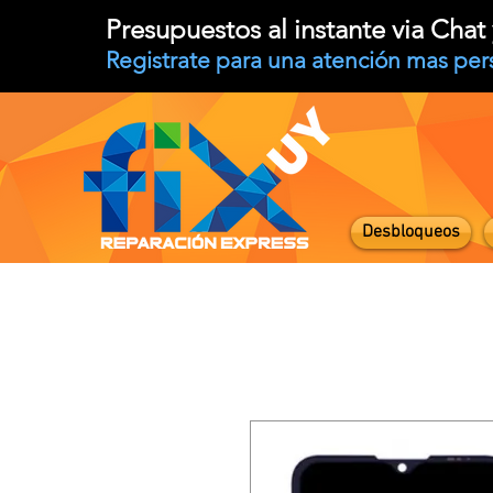
Presupuestos al instante via Cha
Registrate para una atención mas per
Desbloqueos