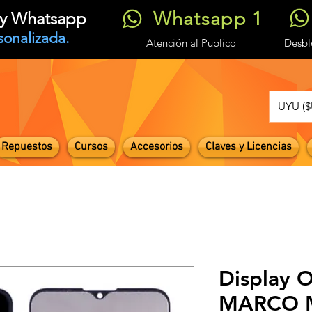
Whatsapp 1
t y Whatsapp
sonalizada.
Atención
al Publico
Desb
UYU ($
Repuestos
Cursos
Accesorios
Claves y Licencias
Display O
MARCO M