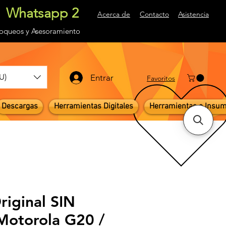
Whatsapp 2
Acerca de
Contacto
Asistencia
loqueos
y Asesoramiento
U)
Entrar
Favoritos
Descargas
Herramientas Digitales
Herramientas e Insu
riginal SIN
otorola G20 /