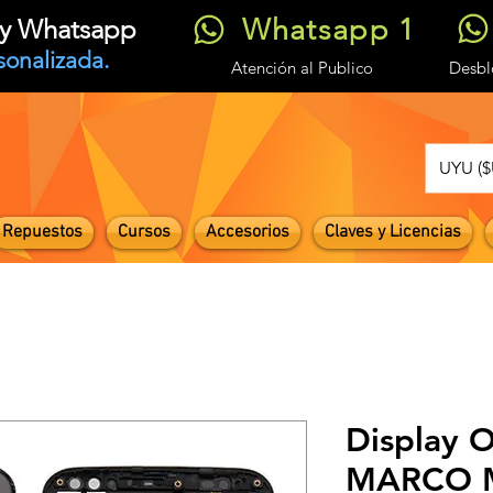
Whatsapp 1
t y Whatsapp
sonalizada.
Atención
al Publico
Desb
UYU ($
Repuestos
Cursos
Accesorios
Claves y Licencias
Display O
MARCO M