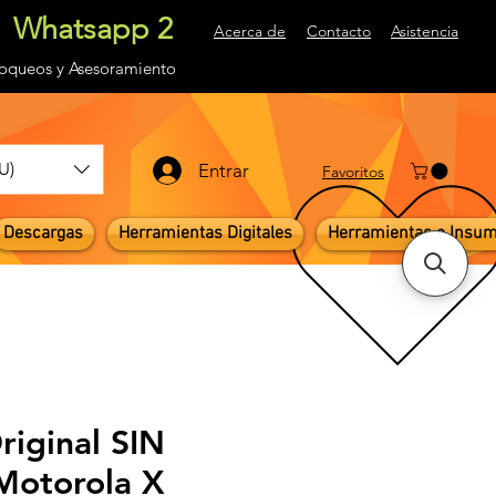
Whatsapp 2
Acerca de
Contacto
Asistencia
loqueos
y Asesoramiento
U)
Entrar
Favoritos
Descargas
Herramientas Digitales
Herramientas e Insu
riginal SIN
otorola X