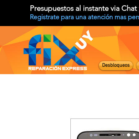
Presupuestos al instante via Cha
Registrate para una atención mas per
Desbloqueos