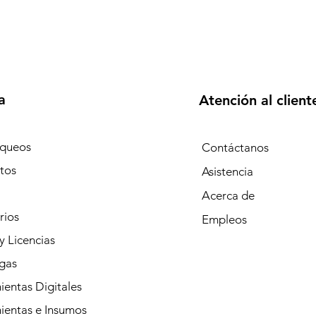
a
Atención al client
queos
Contáctanos
tos
Asistencia
Acerca de
rios
Empleos
y Licencias
gas
entas Digitales
ientas e Insumos