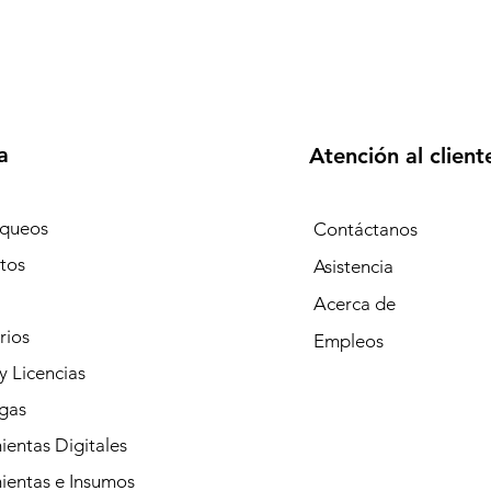
a
Atención al client
queos
Contáctanos
tos
Asistencia
Acerca de
rios
Empleos
y Licencias
gas
entas Digitales
ientas e Insumos