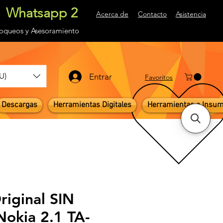
Whatsapp 2
Acerca de
Contacto
Asistencia
loqueos
y Asesoramiento
U)
Entrar
Favoritos
Descargas
Herramientas Digitales
Herramientas e Insu
riginal SIN
kia 2.1 TA-