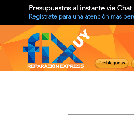
Presupuestos al instante via Cha
Registrate para una atención mas per
Desbloqueos