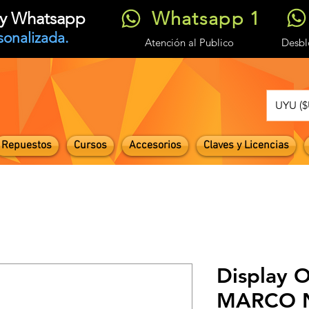
Whatsapp 1
t y Whatsapp
sonalizada.
Atención
al Publico
Desb
UYU ($
Repuestos
Cursos
Accesorios
Claves y Licencias
Display O
MARCO No