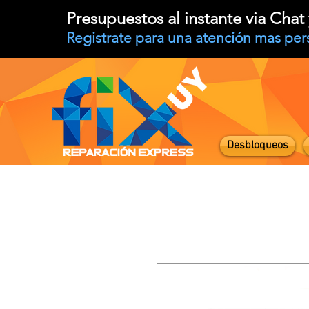
Presupuestos al instante via Cha
Registrate para una atención mas per
Desbloqueos