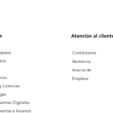
a
Atención al client
queos
Contáctanos
tos
Asistencia
Acerca de
rios
Empleos
y Licencias
gas
entas Digitales
ientas e Insumos