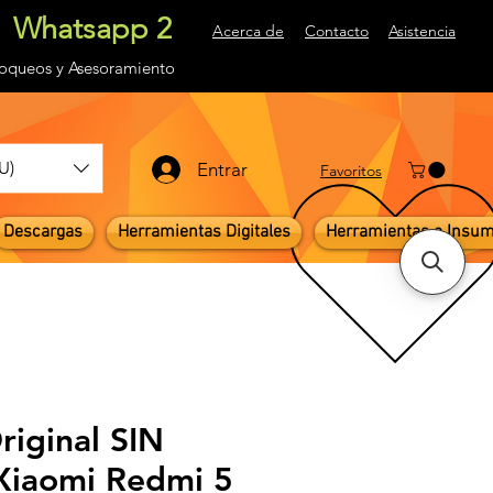
Whatsapp 2
Acerca de
Contacto
Asistencia
loqueos
y Asesoramiento
U)
Entrar
Favoritos
Descargas
Herramientas Digitales
Herramientas e Insu
riginal SIN
iaomi Redmi 5