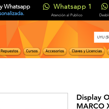
Whatsapp 1
t y Whatsapp
sonalizada.
Atención
al Publico
Desb
UYU ($
Repuestos
Cursos
Accesorios
Claves y Licencias
Display O
MARCO X