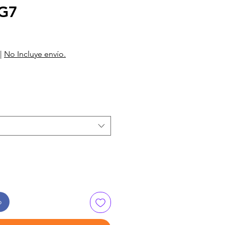
G7
|
No Incluye envío.
o